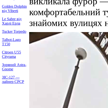
викликала фурор — 
Golden Dolphin
комфортабельний ту
від Viberti
Le Sabre від
знайомих вулицях н
Харлі Ерла
Tucker Torpedo
Talbot-Lago
T150
Citroen U55
Cityrama
Зоряний Astra-
Gnome
ЗІС-127 —
лайнер СРСР