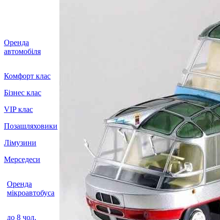
Оренда
автомобіля
Комфорт клас
Бізнес клас
VIP клас
Позашляховики
Лімузини
Мерседеси
Оренда
мікроавтобуса
до 8 чол.