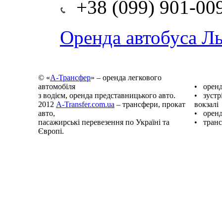
+38 (099) 901-00
Оренда автобуса Ль
© «
А-Трансфер
» – оренда легкового
автомобіля
• оренд
з водієм, оренда представницького авто.
• зустрі
2012
A-Transfer.com.ua
– трансфери, прокат
вокзалі
авто,
• оренд
пасажирські перевезення по Україні та
• транс
Європі.