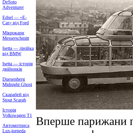
DeSoto
Adventurer
Edsel — «E-
Car» від Ford
Мікрокари
Messerschmitt
Isetta — лінійка
від BMW
Isetta — історія
двійників
Duesenberg
Midnight Ghost
Скарабей від
Stout Scarab
Історія
Volkswagen T1
Вперше парижани по
Автомотриса
Lux-torpeda