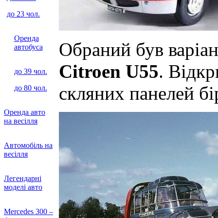
до 23 чол.
Оренда
Обраний був варіан
автобуса
Citroen U55
. Відкр
до 39 чол.
скляних панелей бір
до 80 чол.
Оренда авто
на весілля
Автомобіль на
весілля
Легендарні
моделі авто
Mercedes 300 –