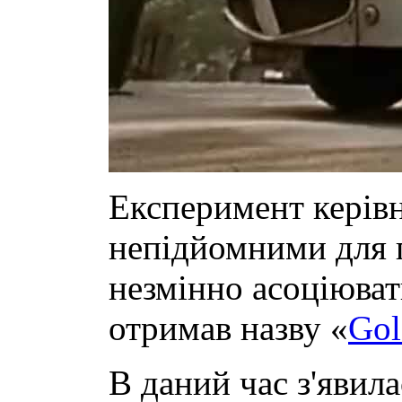
Експеримент керівн
непідйомними для п
незмінно асоціюват
отримав назву «
Gol
В даний час з'явил