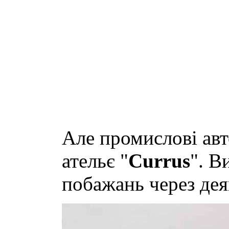
Але промислові авт
ательє "
Currus
". В
побажань через дея