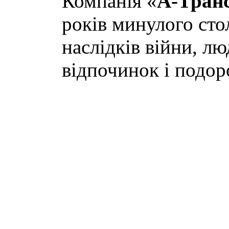
Компанія «
А-Тран
років минулого сто
наслідків війни, лю
відпочинок і подор