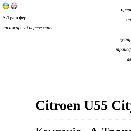
орен
А-Трансфер
ор
пасажирські перевезення
зустр
трансфе
а
Citroen U55 Ci