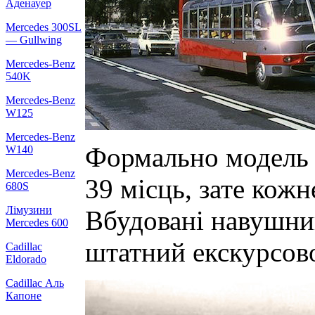
Аденауер
Mercedes 300SL
— Gullwing
Mercedes-Benz
540K
Mercedes-Benz
W125
Mercedes-Benz
Формально модель о
W140
Mercedes-Benz
39 місць, зате кож
680S
Лімузини
Вбудовані навушник
Mercedes 600
штатний екскурсово
Cadillac
Eldorado
Cadillac Аль
Капоне