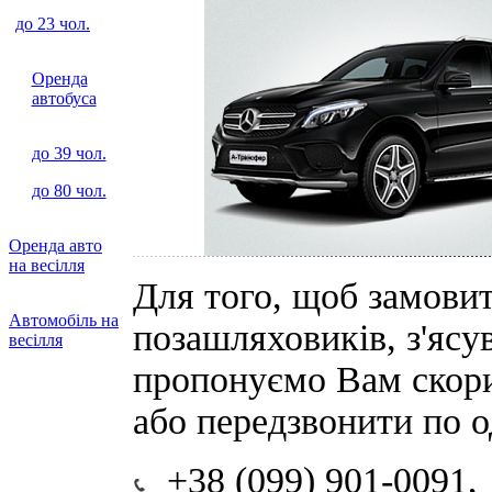
до 23 чол.
Оренда
автобуса
до 39 чол.
до 80 чол.
Оренда авто
на весілля
Для того, щоб замови
Автомобіль на
позашляховиків, з'ясу
весілля
пропонуємо Вам скор
або передзвонити по о
+38 (099) 901-0091,