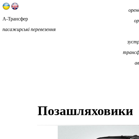
орен
А-Трансфер
ор
пасажирські перевезення
зустр
трансфе
а
Позашляховики