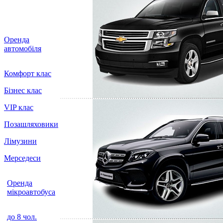
Оренда
автомобіля
Комфорт клас
Бізнес клас
VIP клас
Позашляховики
Лімузини
Мерседеси
Оренда
мікроавтобуса
до 8 чол.