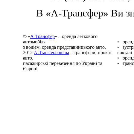
В «А-Трансфер» Ви зн
© «
А-Трансфер
» – оренда легкового
автомобіля
• оренд
з водієм, оренда представницького авто.
• зустрі
2012
A-Transfer.com.ua
– трансфери, прокат
вокзалі
авто,
• оренд
пасажирські перевезення по Україні та
• транс
Європі.