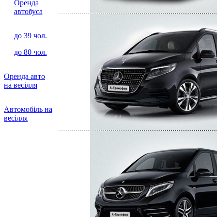
Оренда
автобуса
до 39 чол.
до 80 чол.
Оренда авто
на весілля
Автомобіль на
весілля