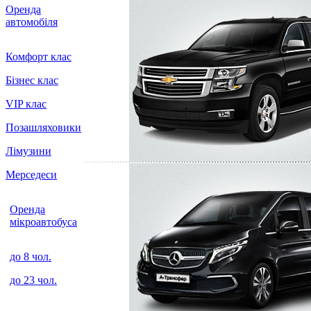
Оренда
автомобіля
Комфорт клас
Бізнес клас
VIP клас
Позашляховики
Лімузини
Мерседеси
Оренда
мікроавтобуса
до 8 чол.
до 23 чол.