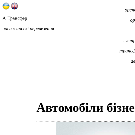
орен
А-Трансфер
ор
пасажирські перевезення
зустр
трансфе
а
Автомобіли бізне