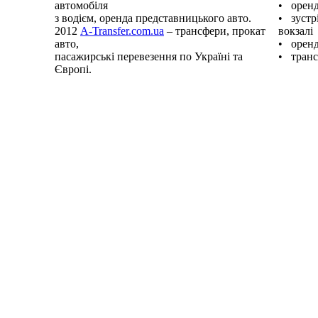
автомобіля
• оренд
з водієм, оренда представницького авто.
• зустрі
2012
A-Transfer.com.ua
– трансфери, прокат
вокзалі
авто,
• оренд
пасажирські перевезення по Україні та
• транс
Європі.